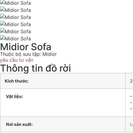
Midior Sofa
Thuộc bộ sưu tập: Midior
yêu cầu tư vấn
Thông tin đồ rời
Kích thước:
2
Vật liệu:
–
–
–
Nơi sản xuất:
L