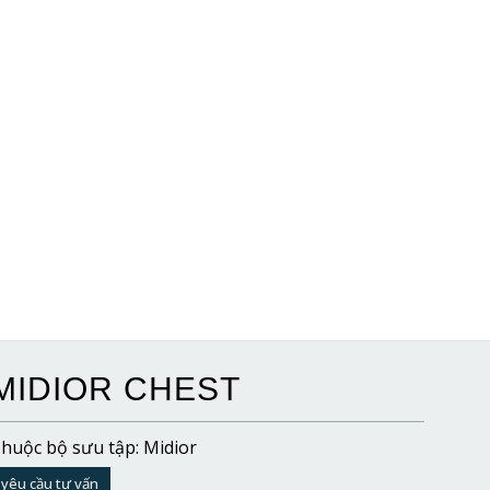
MIDIOR CHEST
huộc bộ sưu tập: Midior
yêu cầu tư vấn