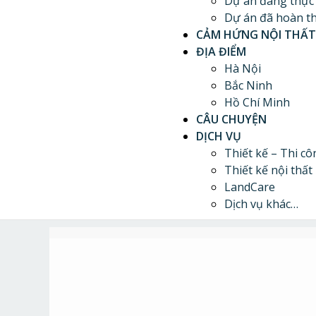
Dự án đang thực
Dự án đã hoàn t
CẢM HỨNG NỘI THẤT
ĐỊA ĐIỂM
Hà Nội
Bắc Ninh
Hồ Chí Minh
CÂU CHUYỆN
DỊCH VỤ
Thiết kế – Thi cô
Thiết kế nội thất
LandCare
Dịch vụ khác…