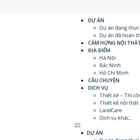
DỰ ÁN
Dự án đang thực
Dự án đã hoàn t
CẢM HỨNG NỘI THẤ
ĐỊA ĐIỂM
Hà Nội
Bắc Ninh
Hồ Chí Minh
CÂU CHUYỆN
DỊCH VỤ
Thiết kế – Thi cô
Thiết kế nội thất
LandCare
Dịch vụ khác…
DỰ ÁN