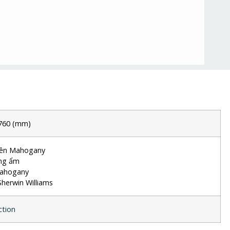
760
(mm)
iên Mahogany
ng ẩm
mahogany
herwin Williams
tion