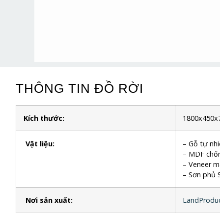
THÔNG TIN ĐỒ RỜI
Kích thước:
1800x450x
Vật liệu:
– Gỗ tự nh
– MDF chố
– Veneer 
– Sơn phủ S
Nơi sản xuất:
LandProduc