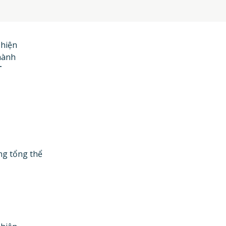
 hiện
hành
T
ng tổng thể