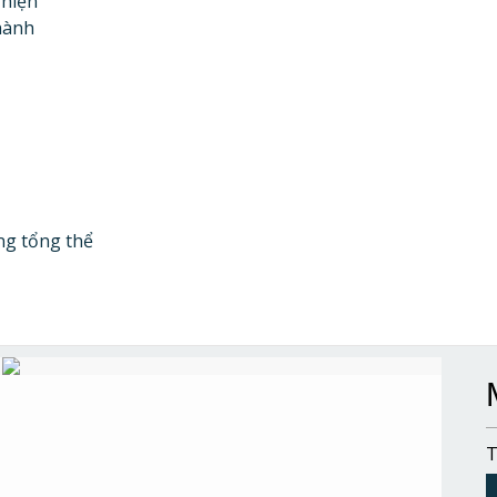
 hiện
hành
ng tổng thể
T