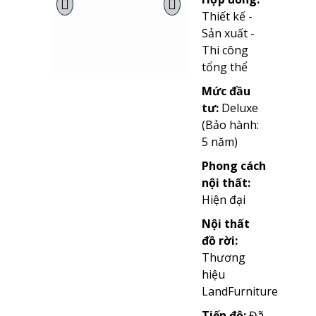
Thiết kế -
Sản xuất -
Thi công
tổng thể
Mức đầu
tư:
Deluxe
(Bảo hành:
5 năm)
Phong cách
nội thất:
Hiện đại
Nội thất
đồ rời:
Thương
hiệu
LandFurniture
Tiến độ:
Đã