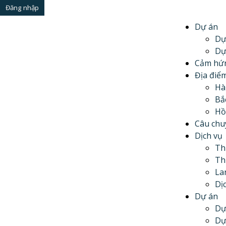
Đăng nhập
Dự án
Dự
Dự
Cảm hứn
Địa điể
Hà
Bắ
Hồ
Câu chu
Dịch vụ
Th
Th
La
Dị
Dự án
Dự
Dự