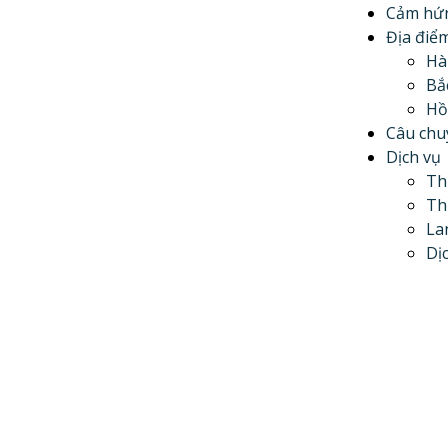
Cảm hứn
Địa điể
Hà
Bắ
Hồ
Câu chu
Dịch vụ
Th
Th
La
Dị