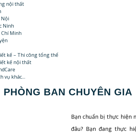
g nội thất
m
 Nội
c Ninh
 Chí Minh
yện
iết kế – Thi công tổng thể
iết kế nội thất
ndCare
ch vụ khác…
PHÒNG BAN CHUYÊN GIA
Bạn chuẩn bị thực hiện 
đâu? Bạn đang thực hi