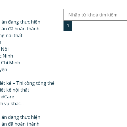
 án đang thực hiện
 án đã hoàn thành
g nội thất
m
 Nội
c Ninh
 Chí Minh
yện
iết kế – Thi công tổng thể
iết kế nội thất
ndCare
ch vụ khác…
 án đang thực hiện
 án đã hoàn thành