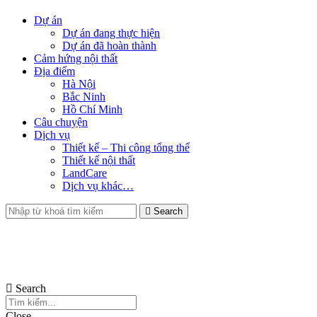
Dự án
Dự án đang thực hiện
Dự án đã hoàn thành
Cảm hứng nội thất
Địa điểm
Hà Nội
Bắc Ninh
Hồ Chí Minh
Câu chuyện
Dịch vụ
Thiết kế – Thi công tổng thể
Thiết kế nội thất
LandCare
Dịch vụ khác…
Search
Search
Close