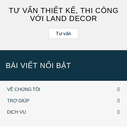
Hưng Yên
TƯ VẤN THIẾT KẾ, THI CÔNG
Nghệ An
VỚI LAND DECOR
Quảng Ninh
TP Hồ Chí Minh
Tư vấn
Vĩnh Phúc
BÀI VIẾT NỔI BẬT
VỀ CHÚNG TÔI
TRỢ GIÚP
DỊCH VỤ