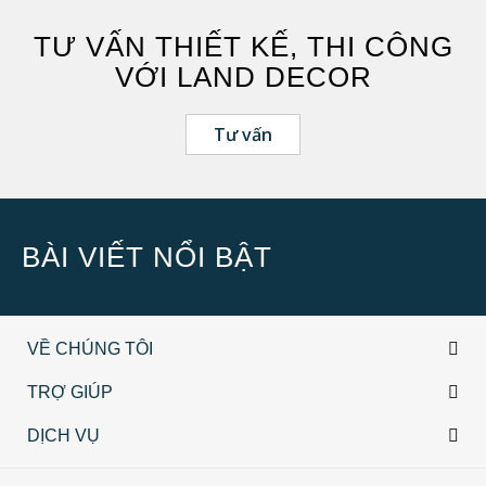
Hưng Yên
TƯ VẤN THIẾT KẾ, THI CÔNG
Nghệ An
VỚI LAND DECOR
Quảng Ninh
TP Hồ Chí Minh
Tư vấn
Vĩnh Phúc
BÀI VIẾT NỔI BẬT
VỀ CHÚNG TÔI
TRỢ GIÚP
DỊCH VỤ