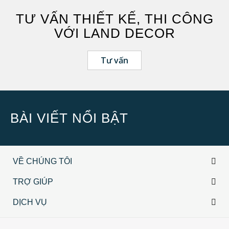
Hưng Yên
TƯ VẤN THIẾT KẾ, THI CÔNG
Nghệ An
VỚI LAND DECOR
Quảng Ninh
TP Hồ Chí Minh
Tư vấn
Vĩnh Phúc
BÀI VIẾT NỔI BẬT
VỀ CHÚNG TÔI
TRỢ GIÚP
DỊCH VỤ