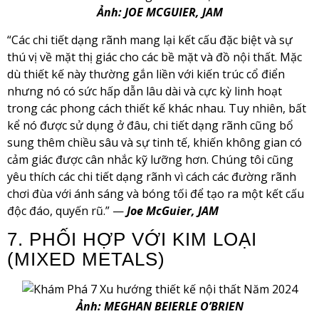
Ảnh: JOE MCGUIER, JAM
“Các chi tiết dạng rãnh mang lại kết cấu đặc biệt và sự
thú vị về mặt thị giác cho các bề mặt và đồ nội thất. Mặc
dù thiết kế này thường gắn liền với kiến ​​trúc cổ điển
nhưng nó có sức hấp dẫn lâu dài và cực kỳ linh hoạt
trong các phong cách thiết kế khác nhau. Tuy nhiên, bất
kể nó được sử dụng ở đâu, chi tiết dạng rãnh cũng bổ
sung thêm chiều sâu và sự tinh tế, khiến không gian có
cảm giác được cân nhắc kỹ lưỡng hơn. Chúng tôi cũng
yêu thích các chi tiết dạng rãnh vì cách các đường rãnh
chơi đùa với ánh sáng và bóng tối để tạo ra một kết cấu
độc đáo, quyến rũ.” —
Joe McGuier, JAM
7. PHỐI HỢP VỚI KIM LOẠI
(MIXED METALS)
Ảnh: MEGHAN BEIERLE O’BRIEN