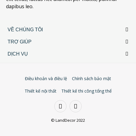
dapibus leo.
VỀ CHÚNG TÔI
TRỢ GIÚP
DỊCH VỤ
Điều khoản và điều lệ
Chính sách bảo mật
Thiết kế nội thất
Thiết kế thi công tổng thể
© LandDecor 2022