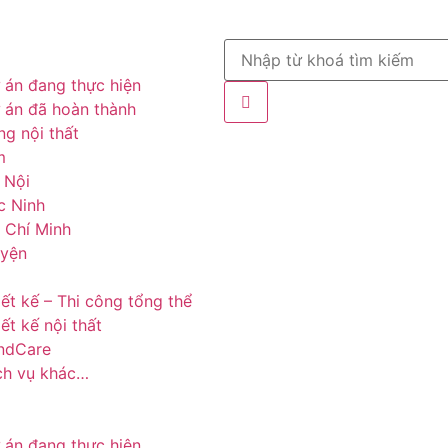
 án đang thực hiện
 án đã hoàn thành
g nội thất
m
 Nội
c Ninh
 Chí Minh
uyện
iết kế – Thi công tổng thể
ết kế nội thất
ndCare
ch vụ khác…
 án đang thực hiện