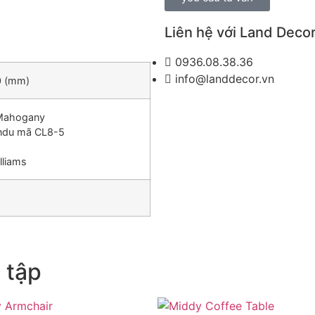
Liên hệ với Land Deco
0936.08.38.36
info@landdecor.vn
0
(mm)
 Mahogany
andu mã CL8-5
lliams
 tập