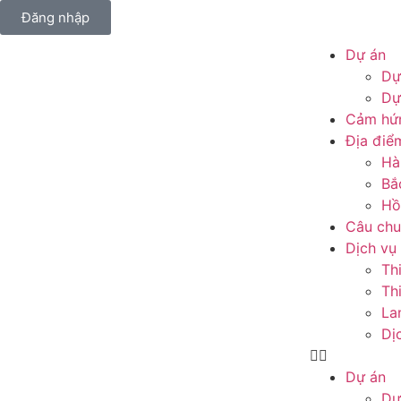
Đăng nhập
Dự án
Dự
Dự
Cảm hứn
Địa điể
Hà
Bắ
Hồ
Câu ch
Dịch vụ
Th
Thi
La
Dị
Dự án
Dự