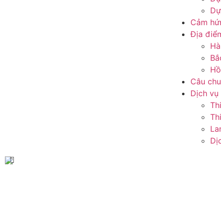
Dự
Cảm hứn
Địa điể
Hà
Bắ
Hồ
Câu ch
Dịch vụ
Th
Thi
La
Dị