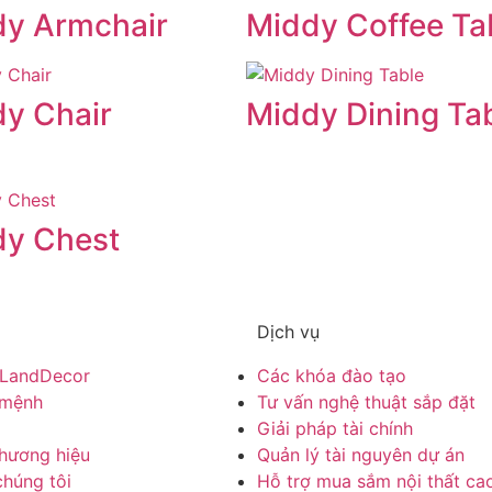
dy Armchair
Middy Coffee Ta
y Chair
Middy Dining Ta
dy Chest
Dịch vụ
ề LandDecor
Các khóa đào tạo
 mệnh
Tư vấn nghệ thuật sắp đặt
Giải pháp tài chính
hương hiệu
Quản lý tài nguyên dự án
chúng tôi
Hỗ trợ mua sắm nội thất ca