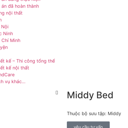
 án đã hoàn thành
g nội thất
m
 Nội
c Ninh
 Chí Minh
uyện
iết kế – Thi công tổng thể
ết kế nội thất
ndCare
ch vụ khác…
Middy Bed
Thuộc bộ sưu tập: Middy
yêu cầu tư vấn